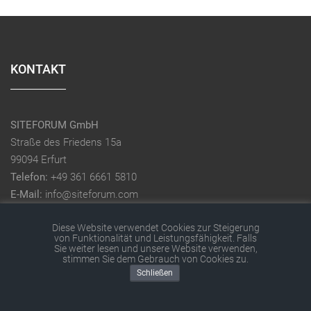
KONTAKT
SITEFORUM GmbH
Straße des Friedens 15a
99094 Erfurt
Telefon:
+49 361 6661 5810
E-Mail:
info@siteforum.com
Diese Website verwendet Cookies zur Steigerung
Kontakt
von Funktionalität und Leistungsfähigkeit. Falls
Sie weiter lesen und unsere Website verwenden,
stimmen Sie dem Gebrauch von Cookies zu.
Schließen