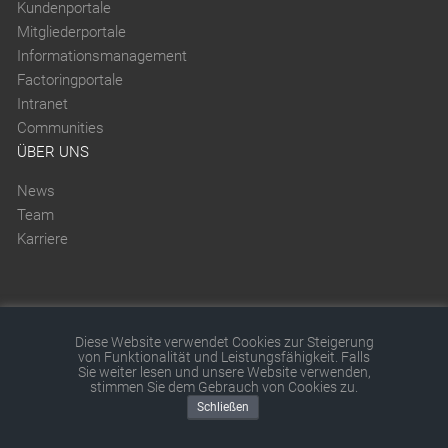
Kundenportale
Mitgliederportale
Informationsmanagement
Factoringportale
Intranet
Communities
ÜBER UNS
News
Team
Karriere
Diese Website verwendet Cookies zur Steigerung
Diese Website wurde mit SITEFORUM erstellt.
von Funktionalität und Leistungsfähigkeit. Falls
Sie weiter lesen und unsere Website verwenden,
© 2026 by SITEFORUM GmbH
|
Impressum
|
AGB
|
stimmen Sie dem Gebrauch von Cookies zu.
Schließen
Datenschutz