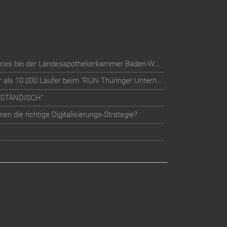
Digitalisierung der Mitglieder-Services bei der Landesapothekerkammer Baden-Württemberg
Teilnehmer-Management für mehr als 10.000 Läufer beim "RUN Thüringer Unternehmenslauf"
LSTÄNDISCH"
n die richtige Digitalisierungs-Strategie?