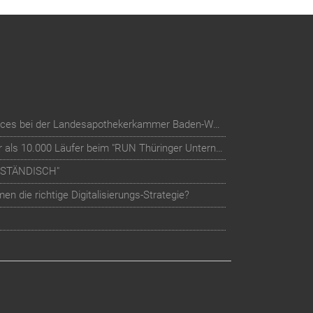
Digitalisierung der Mitglieder-Services bei der Landesapothekerkammer Baden-Württemberg
Teilnehmer-Management für mehr als 10.000 Läufer beim "RUN Thüringer Unternehmenslauf"
LSTÄNDISCH"
n die richtige Digitalisierungs-Strategie?