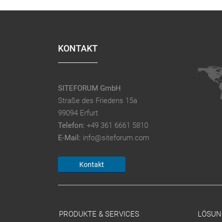
KONTAKT
SITEFORUM GmbH
Straße des Friedens 15a
99094 Erfurt
Telefon:
+49 361 6661 5810
E-Mail:
info@siteforum.com
Kontakt
PRODUKTE & SERVICES
LÖSUN