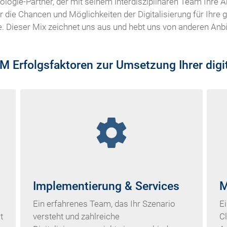
nologie-Partner, der mit seinem interdisziplinären Team Ihr
er die Chancen und Möglichkeiten der Digitalisierung für Ihr
ge. Dieser Mix zeichnet uns aus und hebt uns von anderen Anbi
 Erfolgsfaktoren zur Umsetzung Ihrer digit
settings
Implementierung & Services
M
Ein erfahrenes Team, das Ihr Szenario
Ei
t
versteht und zahlreiche
Cl