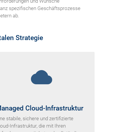
e Anforderungen und Wünsche
e ganz spezifischen Geschäftsprozesse
etern ab.
alen Strategie
cloud
anaged Cloud-Infrastruktur
ne stabile, sichere und zertifizierte
oud-Infrastruktur, die mit Ihren