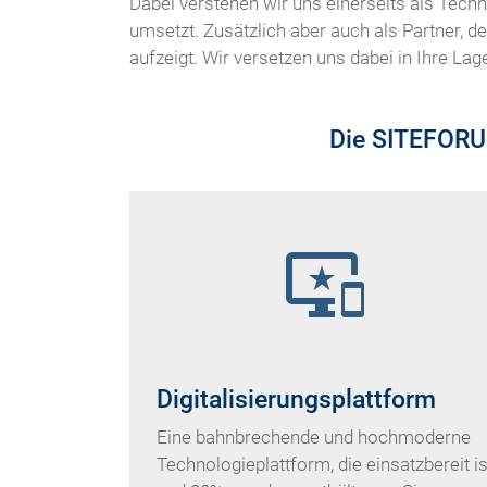
Dabei verstehen wir uns einerseits als Tech
umsetzt. Zusätzlich aber auch als Partner, d
aufzeigt. Wir versetzen uns dabei in Ihre La
Die SITEFORUM
important_devices
Digitalisierungsplattform
Eine bahnbrechende und hochmoderne
Technologieplattform, die einsatzbereit is