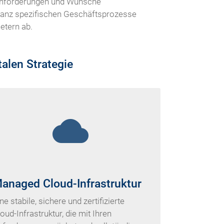
e Anforderungen und Wünsche
e ganz spezifischen Geschäftsprozesse
etern ab.
alen Strategie
cloud
anaged Cloud-Infrastruktur
ne stabile, sichere und zertifizierte
oud-Infrastruktur, die mit Ihren