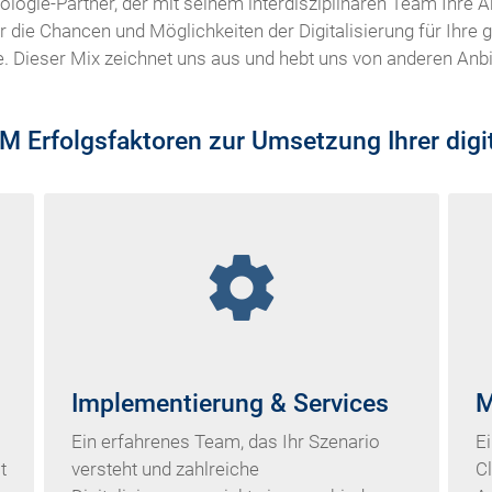
nologie-Partner, der mit seinem interdisziplinären Team Ihr
er die Chancen und Möglichkeiten der Digitalisierung für Ihr
ge. Dieser Mix zeichnet uns aus und hebt uns von anderen Anbi
 Erfolgsfaktoren zur Umsetzung Ihrer digit
settings
Implementierung & Services
M
Ein erfahrenes Team, das Ihr Szenario
Ei
t
versteht und zahlreiche
Cl