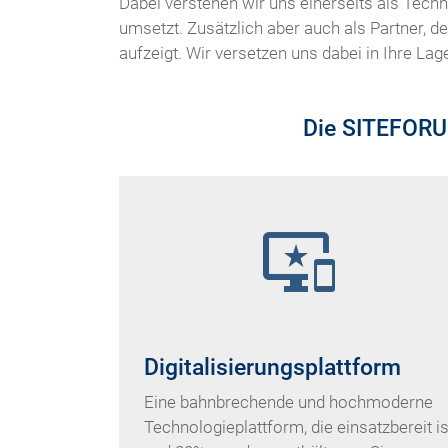
Dabei verstehen wir uns einerseits als Tech
umsetzt. Zusätzlich aber auch als Partner, d
aufzeigt. Wir versetzen uns dabei in Ihre La
Die SITEFORUM
important_devices
Digitalisierungsplattform
Eine bahnbrechende und hochmoderne
Technologieplattform, die einsatzbereit is