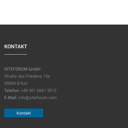
KONTAKT
SITEFORUM GmbH
Straße des Friedens 15a
99094 Erfurt
Telefon:
+49 361 6661 5810
E-Mail:
info@siteforum.com
Kontakt