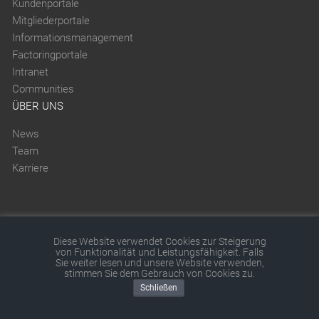
Kundenportale
Mitgliederportale
Informationsmanagement
Factoringportale
Intranet
Communities
ÜBER UNS
News
Team
Karriere
Diese Website verwendet Cookies zur Steigerung
Diese Website wurde mit SITEFORUM erstellt.
von Funktionalität und Leistungsfähigkeit. Falls
Sie weiter lesen und unsere Website verwenden,
© 2026 by SITEFORUM GmbH
|
Impressum
|
AGB
|
stimmen Sie dem Gebrauch von Cookies zu.
Schließen
Datenschutz