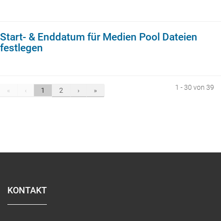
Start- & Enddatum für Medien Pool Dateien
festlegen
1 - 30 von 39
«
‹
1
2
›
»
KONTAKT