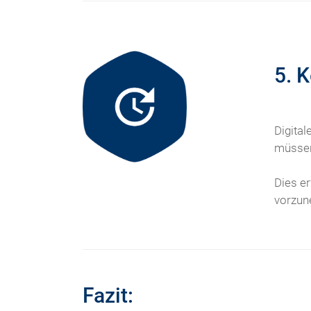
5. 
Digita
müssen
Dies e
vorzune
Fazit: