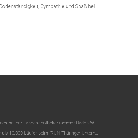
Bodenständigkeit, Sympathie und Spaß bei
Digitalisierung der Mitglieder-Services bei der Landesapothekerkammer Baden-Württemberg
Teilnehmer-Management für mehr als 10.000 Läufer beim "RUN Thüringer Unternehmenslauf"