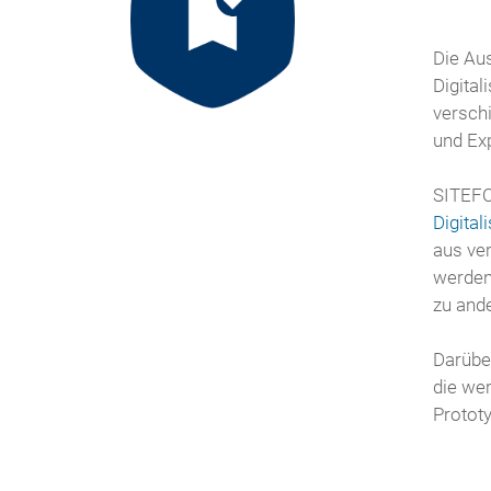
Die Aus
Digital
verschi
und Ex
SITEFO
Digital
aus ve
werde
zu ande
Darüber
die wer
Protot