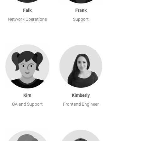
Falk
Frank
Network Operations
Support
Kim
Kimberly
QA and Support
Frontend Engineer