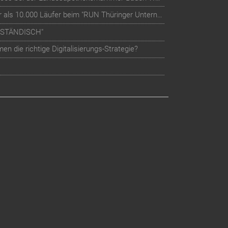
Teilnehmer-Management für mehr als 10.000 Läufer beim "RUN Thüringer Unternehmenslauf"
LSTÄNDISCH"
n die richtige Digitalisierungs-Strategie?