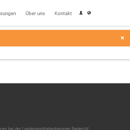
sungen
Über uns
Kontakt
×
Digitalisierung der Mitglieder-Services bei der Landesapothekerkammer Baden-Württemberg