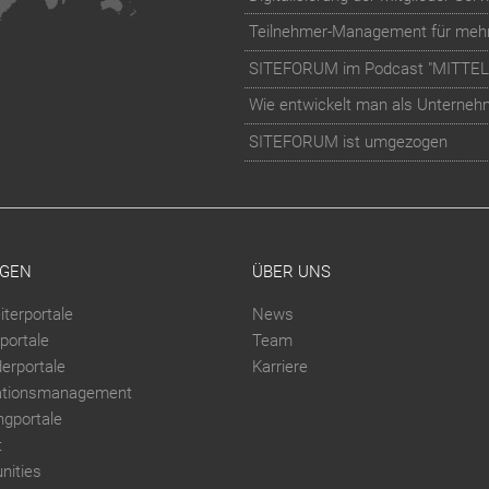
SITEFORUM im Podcast "MITTE
Wie entwickelt man als Unternehme
SITEFORUM ist umgezogen
GEN
ÜBER UNS
iterportale
News
portale
Team
derportale
Karriere
ationsmanagement
ngportale
t
ities