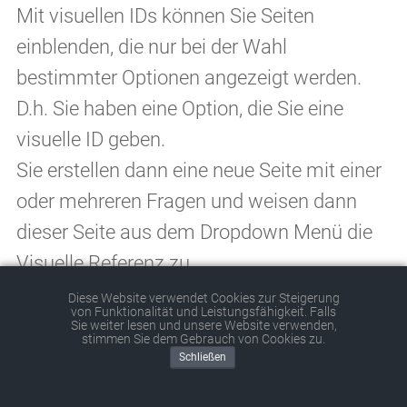
Mit visuellen IDs können Sie Seiten
einblenden, die nur bei der Wahl
bestimmter Optionen angezeigt werden.
D.h. Sie haben eine Option, die Sie eine
visuelle ID geben.
Sie erstellen dann eine neue Seite mit einer
oder mehreren Fragen und weisen dann
dieser Seite aus dem Dropdown Menü die
Visuelle Referenz zu
Diese Website verwendet Cookies zur Steigerung
von Funktionalität und Leistungsfähigkeit. Falls
Diese Seite wird standardmäßig dann
Sie weiter lesen und unsere Website verwenden,
stimmen Sie dem Gebrauch von Cookies zu.
angezeigt, wenn die Nutzer
NICHT
diese
Schließen
Option als Antwort auswählen - wählt der