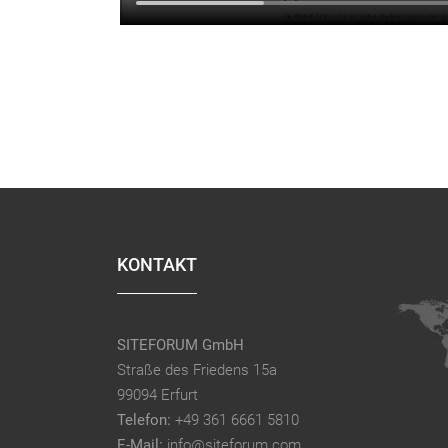
KONTAKT
SITEFORUM GmbH
Straße des Friedens 15a
99094 Erfurt
Telefon:
+49 361 6661 5810
E-Mail:
info@siteforum.com