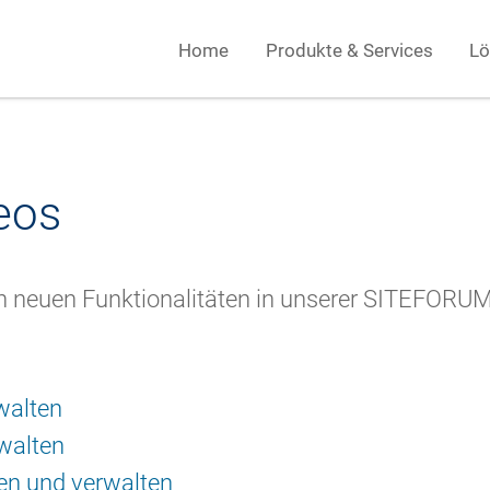
Home
Produkte & Services
Lö
eos
on neuen Funktionalitäten in unserer SITEFORU
walten
rwalten
len und verwalten