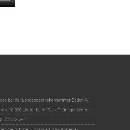
Digitalisierung der Mitglieder-Services bei der Landesapothekerkammer Baden-Württemberg
Teilnehmer-Management für mehr als 10.000 Läufer beim "RUN Thüringer Unternehmenslauf"
LSTÄNDISCH"
n die richtige Digitalisierungs-Strategie?