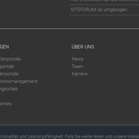
SITEFORUM ist umgezogen
GEN
ÜBER UNS
iterportale
News
portale
Team
derportale
Karriere
ationsmanagement
ngportale
t
ities
ionalität und Leistungsfähigkeit. Falls Sie weiter lesen und unsere We