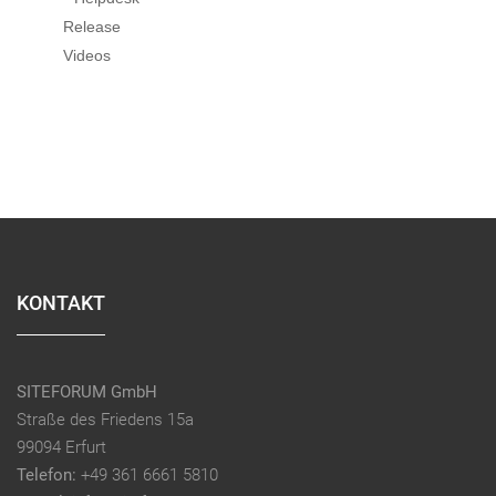
Release
Videos
KONTAKT
SITEFORUM GmbH
Straße des Friedens 15a
99094 Erfurt
Telefon:
+49 361 6661 5810