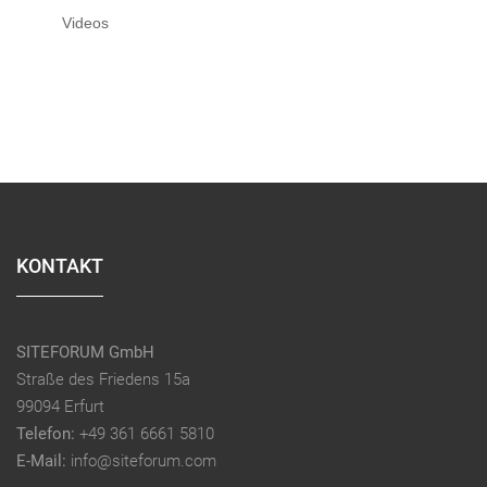
Videos
KONTAKT
SITEFORUM GmbH
Straße des Friedens 15a
99094 Erfurt
Telefon:
+49 361 6661 5810
E-Mail:
info@siteforum.com