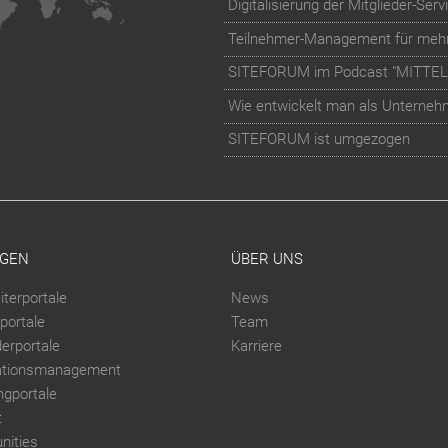
SITEFORUM im Podcast "MITTE
Wie entwickelt man als Unternehme
SITEFORUM ist umgezogen
GEN
ÜBER UNS
iterportale
News
portale
Team
derportale
Karriere
ationsmanagement
ngportale
t
ities