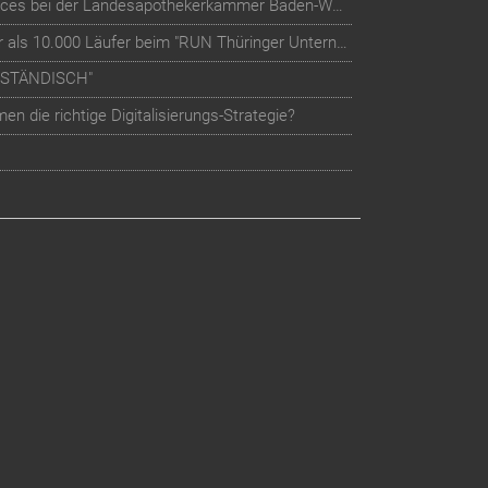
Digitalisierung der Mitglieder-Services bei der Landesapothekerkammer Baden-Württemberg
Teilnehmer-Management für mehr als 10.000 Läufer beim "RUN Thüringer Unternehmenslauf"
LSTÄNDISCH"
n die richtige Digitalisierungs-Strategie?