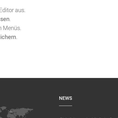
ditor aus.
isen
.
en Menüs.
ichern
.
NEWS