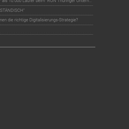
Teilnehmer-Management für mehr als 10.000 Läufer beim "RUN Thüringer Unternehmenslauf"
LSTÄNDISCH"
n die richtige Digitalisierungs-Strategie?