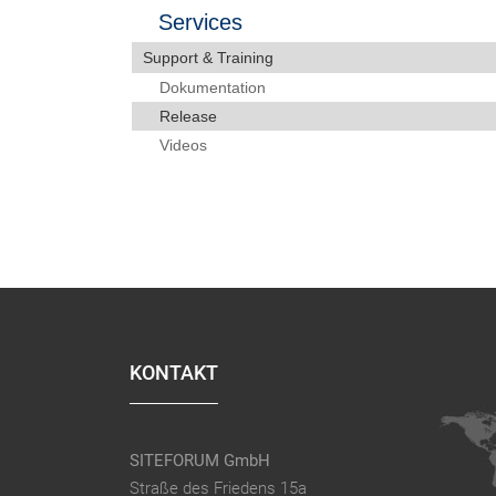
Services
Support & Training
Dokumentation
Release
Videos
KONTAKT
SITEFORUM GmbH
Straße des Friedens 15a