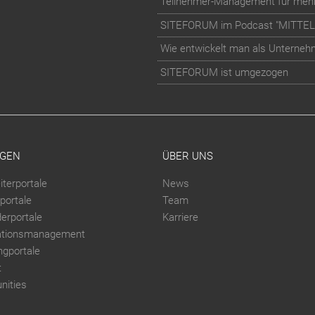
SITEFORUM im Podcast "MITTE
Wie entwickelt man als Unternehme
SITEFORUM ist umgezogen
GEN
ÜBER UNS
iterportale
News
portale
Team
derportale
Karriere
ationsmanagement
ngportale
t
ities