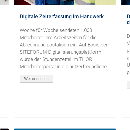
Digitale Zeiterfassung im Handwerk
D
d
Woche für Woche sendeten 1.000
D
Mitarbeiter ihre Arbeitszeiten für die
V
Abrechnung postalisch ein. Auf Basis der
j
SITEFORUM Digitalisierungsplattform
a
wurde der Stundenzettel im THOR
t
Ü
Mitarbeiterportal in ein nutzerfreundliches
p
digitales Formular überführt.
Weiterlesen ...
e