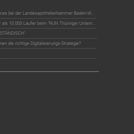
Digitalisierung der Mitglieder-Services bei der Landesapothekerkammer Baden-Württemberg
Teilnehmer-Management für mehr als 10.000 Läufer beim "RUN Thüringer Unternehmenslauf"
LSTÄNDISCH"
n die richtige Digitalisierungs-Strategie?